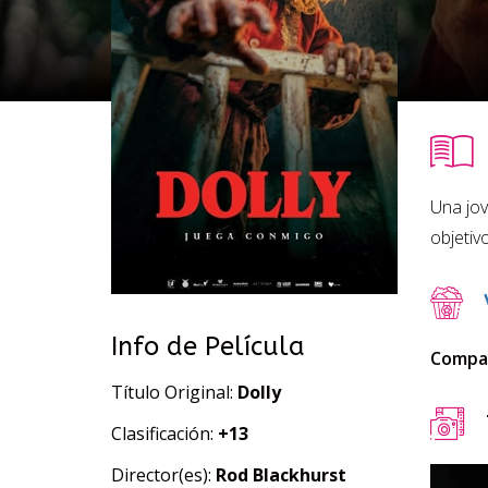
Una jov
objetivo
Info de Película
Compar
Título Original:
Dolly
Clasificación:
+13
Director(es):
Rod Blackhurst